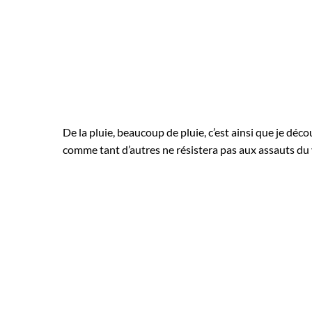
6 JUIN 2020
IN
VOYA
De la pluie, beaucoup de pluie, c’est ainsi que je déc
comme tant d’autres ne résistera pas aux assauts du 
22 AOÛT 2019
IN
VOY