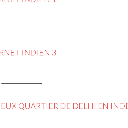
AGES PHOTOGRAPHIQUES
NO COMMENT
CONTINUE READING
RNET INDIEN 3
AGES PHOTOGRAPHIQUES
NO COMMENT
CONTINUE READING
VIEUX QUARTIER DE DELHI EN IND
AGES PHOTOGRAPHIQUES
NO COMMENT