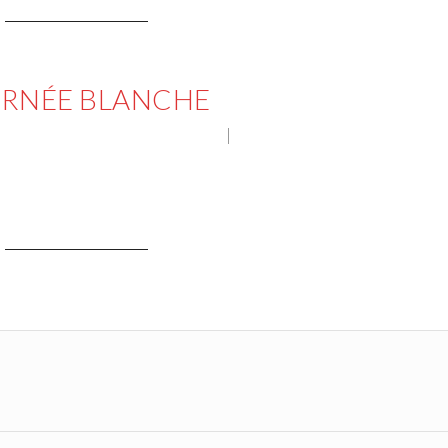
CONTINUE READING
RNÉE BLANCHE
OYAGES PHOTOGRAPHIQUES
NO COMMENT
CONTINUE READING