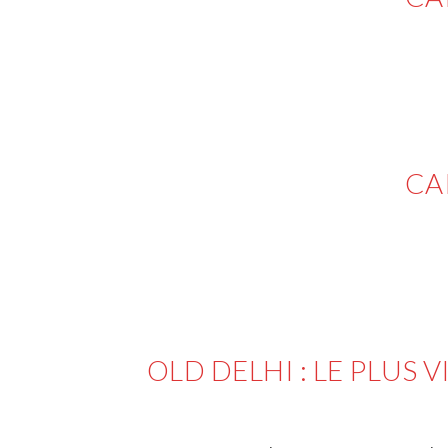
16 MARS 2022
IN
VOY
CA
15 MARS 2022
IN
VOY
OLD DELHI : LE PLUS 
15 MARS 2022
IN
VOY