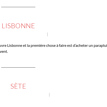
CONTINUE READING
LISBONNE
GES PHOTOGRAPHIQUES
NO COMMENT
ouvre Lisbonne et la première chose à faire est d’acheter un paraplu
vent.
CONTINUE READING
SÈTE
AGES PHOTOGRAPHIQUES
NO COMMENT